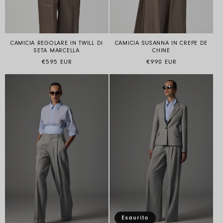
CAMICIA REGOLARE IN TWILL DI
CAMICIA SUSANNA IN CREPE DE
SETA MARCELLA
CHINE
Prezzo di listino
Prezzo di listino
€595 EUR
€990 EUR
Esaurito