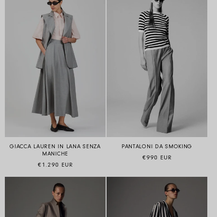
GIACCA LAUREN IN LANA SENZA
PANTALONI DA SMOKING
MANICHE
Prezzo di listino
€990 EUR
Prezzo di listino
€1.290 EUR