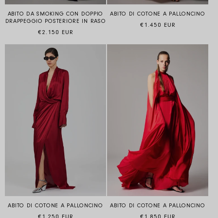
ABITO DA SMOKING CON DOPPIO
ABITO DI COTONE A PALLONCINO
DRAPPEGGIO POSTERIORE IN RASO
Prezzo di listino
€1.450 EUR
Prezzo di listino
€2.150 EUR
ABITO DI COTONE A PALLONCINO
ABITO DI COTONE A PALLONCINO
Prezzo di listino
Prezzo di listino
€1.250 EUR
€1.850 EUR