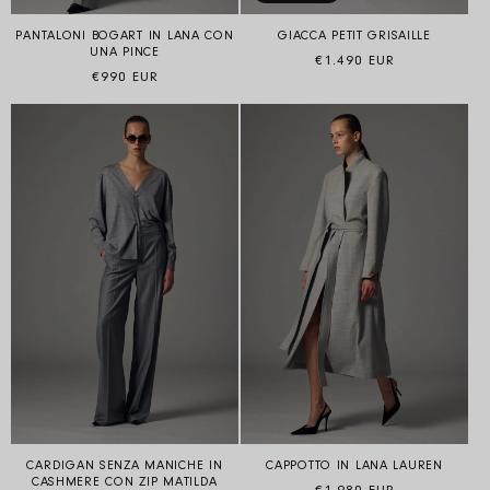
PANTALONI BOGART IN LANA CON
GIACCA PETIT GRISAILLE
UNA PINCE
Prezzo di listino
€1.490 EUR
Prezzo di listino
€990 EUR
CARDIGAN SENZA MANICHE IN
CAPPOTTO IN LANA LAUREN
CASHMERE CON ZIP MATILDA
Prezzo di listino