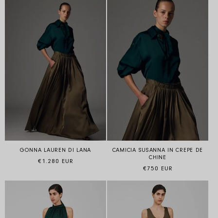
GONNA LAUREN DI LANA
CAMICIA SUSANNA IN CREPE DE
CHINE
Prezzo di listino
€1.280 EUR
Prezzo di listino
€750 EUR