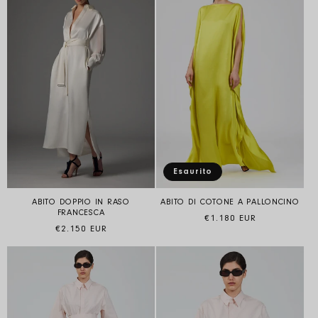
Esaurito
ABITO DOPPIO IN RASO
ABITO DI COTONE A PALLONCINO
FRANCESCA
Prezzo di listino
€1.180 EUR
Prezzo di listino
€2.150 EUR