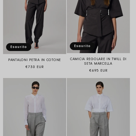
Esaurito
Esaurito
CAMICIA REGOLARE IN TWILL DI
PANTALONI PETRA IN COTONE
SETA MARCELLA
Prezzo di listino
€730 EUR
Prezzo di listino
€695 EUR