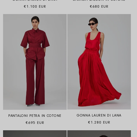
Prezzo di listino
Prezzo di listino
€1.100 EUR
€680 EUR
GONNA LAUREN DI LANA
PANTALONI PETRA IN COTONE
Prezzo di listino
Prezzo di listino
€1.280 EUR
€695 EUR