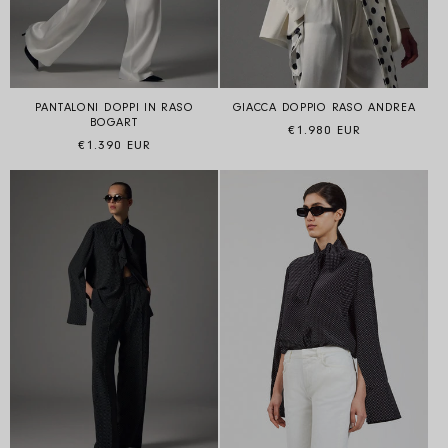
PANTALONI DOPPI IN RASO
GIACCA DOPPIO RASO ANDREA
BOGART
Prezzo di listino
€1.980 EUR
Prezzo di listino
€1.390 EUR