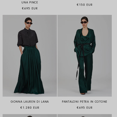
UNA PINCE
Prezzo di listino
€150 EUR
Prezzo di listino
€695 EUR
GONNA LAUREN DI LANA
PANTALONI PETRA IN COTONE
Prezzo di listino
Prezzo di listino
€1.280 EUR
€695 EUR