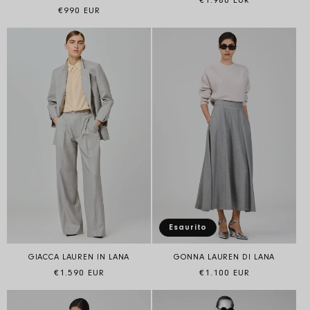
€1.980 EUR
Prezzo di listino
€990 EUR
Esaurito
GONNA LAUREN DI LANA
GIACCA LAUREN IN LANA
Prezzo di listino
Prezzo di listino
€1.100 EUR
€1.590 EUR