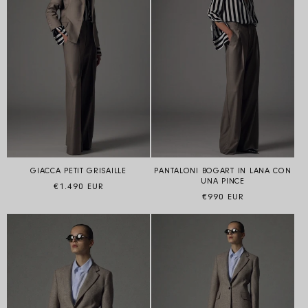
GIACCA PETIT GRISAILLE
PANTALONI BOGART IN LANA CON
UNA PINCE
Prezzo di listino
€1.490 EUR
Prezzo di listino
€990 EUR