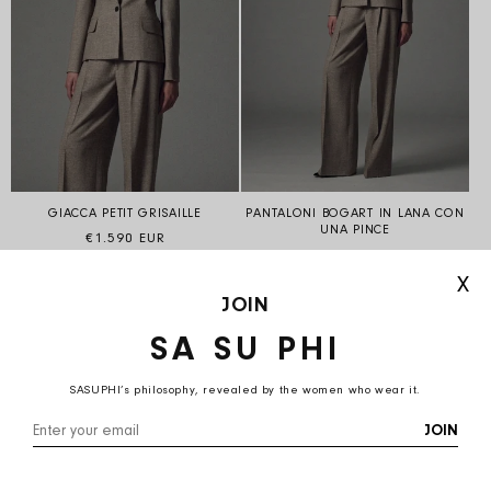
GIACCA PETIT GRISAILLE
PANTALONI BOGART IN LANA CON
UNA PINCE
Prezzo di listino
€1.590 EUR
Prezzo di listino
€990 EUR
X
JOIN
SA SU PHI
SASUPHI’s philosophy, revealed by the women who wear it.
JOIN