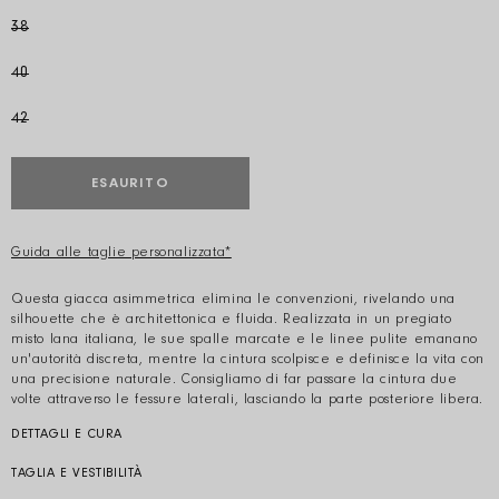
38
40
42
ESAURITO
Guida alle taglie personalizzata*
Questa giacca asimmetrica elimina le convenzioni, rivelando una
silhouette che è architettonica e fluida. Realizzata in un pregiato
misto lana italiana, le sue spalle marcate e le linee pulite emanano
un'autorità discreta, mentre la cintura scolpisce e definisce la vita con
una precisione naturale. Consigliamo di far passare la cintura due
volte attraverso le fessure laterali, lasciando la parte posteriore libera.
DETTAGLI E CURA
Colore: Cammello Composizione: 100% Lana Made in Italy Cura:
Lavaggio a secco esclusivo Codice prodotto: S25702WO 0800
TAGLIA E VESTIBILITÀ
Il modello è alto 178 cm e indossa una IT 40.
MATERIALE Zegna Fresco di Lana 100% lana è dove leggerezza e