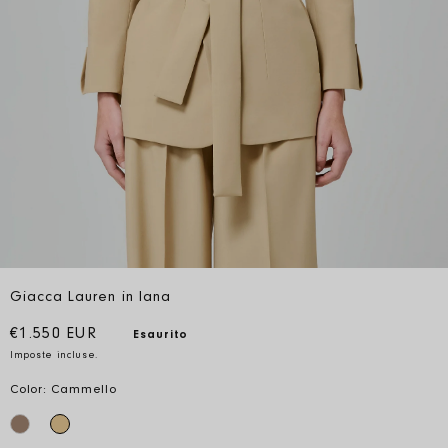
Giacca Lauren in lana
Prezzo di listino
€1.550 EUR
Esaurito
Imposte incluse.
Color: Cammello